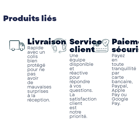
Produits liés
Livraison
Service
Paiem
client
sécuri
Rapide
avec un
Une
Payez
colis
équipe
en
bien
disponible
toute
protégé
et
tranquillité
pour ne
réactive
par
pas
pour
carte
avoir
répondre
bancaire,
de
à vos
Paypal,
mauvaises
questions.
Apple
surprises
La
Pay ou
à la
satisfaction
Google
réception.
client
Pay.
est
notre
priorité.