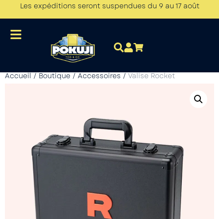
Les expéditions seront suspendues du 9 au 17 août
Accueil
/
Boutique
/
Accessoires
/
Valise Rocket