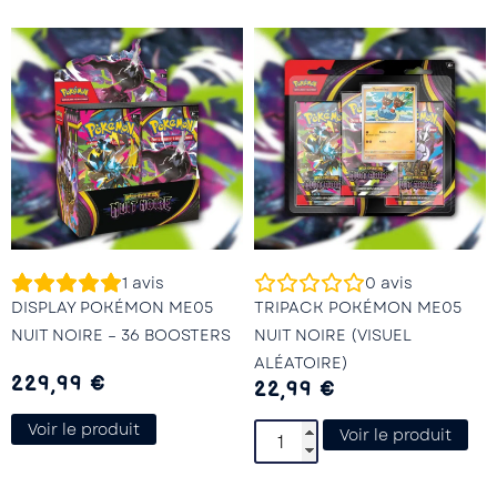
1
avis
0
avis
DISPLAY POKÉMON ME05
TRIPACK POKÉMON ME05
NUIT NOIRE – 36 BOOSTERS
NUIT NOIRE (VISUEL
ALÉATOIRE)
229,99
€
22,99
€
Voir le produit
Voir le produit