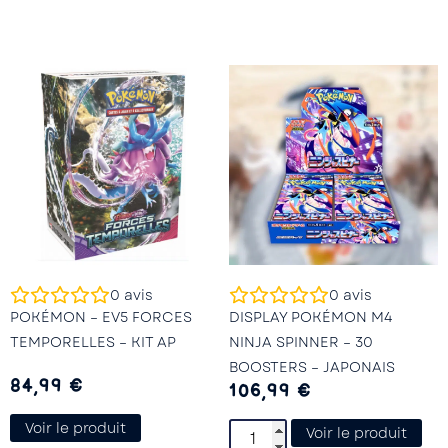
0
avis
0
avis
POKÉMON – EV5 FORCES
DISPLAY POKÉMON M4
TEMPORELLES – KIT AP
NINJA SPINNER – 30
BOOSTERS – JAPONAIS
84,99
€
106,99
€
Voir le produit
Voir le produit