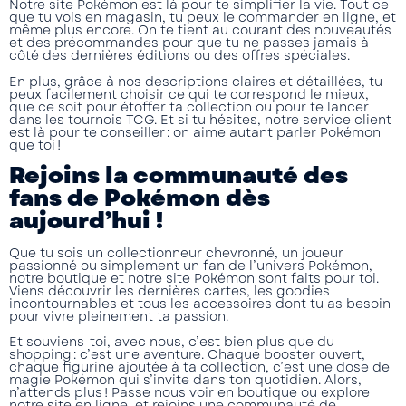
Notre
site Pokémon
est là pour te simplifier la vie. Tout ce
que tu vois en magasin, tu peux le commander en ligne, et
même plus encore. On te tient au courant des nouveautés
et des précommandes pour que tu ne passes jamais à
côté des dernières éditions ou des offres spéciales.
En plus, grâce à nos descriptions claires et détaillées, tu
peux facilement choisir ce qui te correspond le mieux,
que ce soit pour étoffer ta collection ou pour te lancer
dans les tournois TCG. Et si tu hésites, notre service client
est là pour te conseiller : on aime autant parler Pokémon
que toi !
Rejoins la communauté des
fans de Pokémon dès
aujourd’hui !
Que tu sois un collectionneur chevronné, un joueur
passionné ou simplement un fan de l’univers Pokémon,
notre boutique et notre
site Pokémon
sont faits pour toi.
Viens découvrir les dernières cartes, les goodies
incontournables et tous les accessoires dont tu as besoin
pour vivre pleinement ta passion.
Et souviens-toi, avec nous, c’est bien plus que du
shopping : c’est une aventure. Chaque booster ouvert,
chaque figurine ajoutée à ta collection, c’est une dose de
magie Pokémon qui s’invite dans ton quotidien. Alors,
n’attends plus ! Passe nous voir en boutique ou explore
notre site en ligne, et rejoins une communauté de