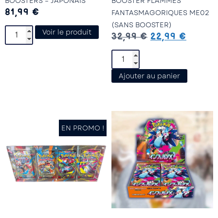
BOOSTERS – JAPONAIS
BOOSTER FLAMMES
81,99
€
FANTASMAGORIQUES ME02
(SANS BOOSTER)
Voir le produit
32,99
€
22,99
€
Ajouter au panier
EN PROMO !