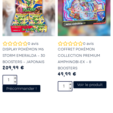
0
avis
0
avis
DISPLAY POKÉMON M6
COFFRET POKÉMON
STORM EMERALDA – 30
COLLECTION PREMIUM
BOOSTERS – JAPONAIS
AMPHINOBI-EX – 8
209,99
€
BOOSTERS
49,99
€
Voir le produit
Précommander !