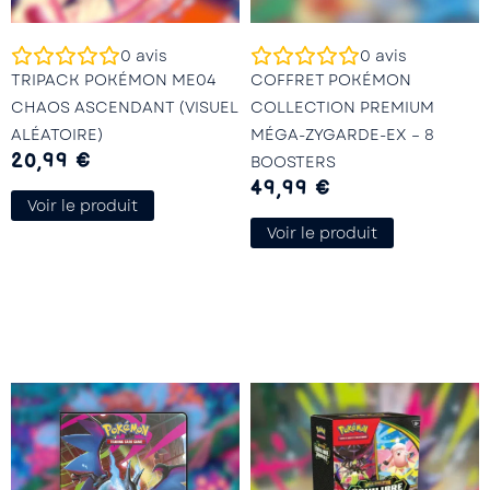
0
avis
0
avis
TRIPACK POKÉMON ME04
COFFRET POKÉMON
CHAOS ASCENDANT (VISUEL
COLLECTION PREMIUM
ALÉATOIRE)
MÉGA-ZYGARDE-EX – 8
20,99
€
BOOSTERS
49,99
€
Voir le produit
Voir le produit