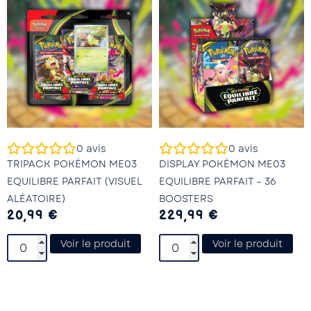
0
avis
0
avis
TRIPACK POKÉMON ME03
DISPLAY POKÉMON ME03
EQUILIBRE PARFAIT (VISUEL
EQUILIBRE PARFAIT – 36
ALÉATOIRE)
BOOSTERS
20,99
€
229,99
€
Voir le produit
Voir le produit