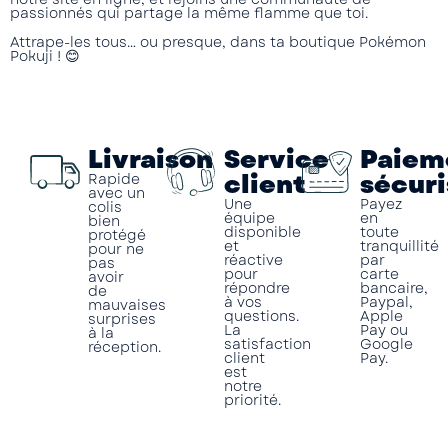
passionnés qui partage la même flamme que toi.
Attrape-les tous… ou presque, dans ta
boutique Pokémon
Pokuji
! 😊
Livraison
Service
Paiem
client
sécuri
Rapide
avec un
Une
Payez
colis
équipe
en
bien
disponible
toute
protégé
et
tranquillité
pour ne
réactive
par
pas
pour
carte
avoir
répondre
bancaire,
de
à vos
Paypal,
mauvaises
questions.
Apple
surprises
La
Pay ou
à la
satisfaction
Google
réception.
client
Pay.
est
notre
priorité.