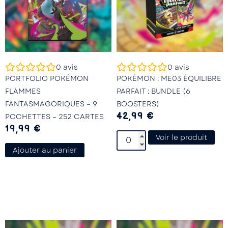
0
avis
0
avis
PORTFOLIO POKÉMON
POKÉMON : ME03 ÉQUILIBRE
FLAMMES
PARFAIT : BUNDLE (6
FANTASMAGORIQUES – 9
BOOSTERS)
42,99
€
POCHETTES – 252 CARTES
19,99
€
Voir le produit
Ajouter au panier