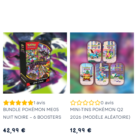
1
avis
0
avis
BUNDLE POKÉMON ME05
MINI-TINS POKÉMON Q2
NUIT NOIRE – 6 BOOSTERS
2026 (MODÈLE ALÉATOIRE)
42,99
€
12,99
€