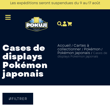
Les expéditions seront suspendues du 9 au 17 août
Cases de
Accueil
Cartes à
/
collectionner
Pokémon
/
/
displays
Pokémon japonais
/
Cases de
displays Pokémon japonais
Pokémon
japonais
FILTRER