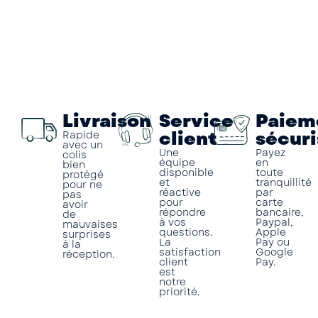
Livraison
Service
Paiem
client
sécuri
Rapide
avec un
Une
Payez
colis
équipe
en
bien
disponible
toute
protégé
et
tranquillité
pour ne
réactive
par
pas
pour
carte
avoir
répondre
bancaire,
de
à vos
Paypal,
mauvaises
questions.
Apple
surprises
La
Pay ou
à la
satisfaction
Google
réception.
client
Pay.
est
notre
priorité.