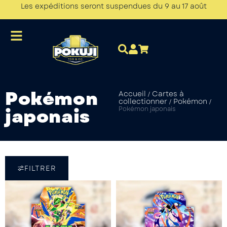
Les expéditions seront suspendues du 9 au 17 août
Pokémon
Accueil
Cartes à
/
collectionner
Pokémon
/
/
japonais
Pokémon japonais
FILTRER