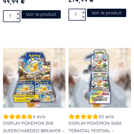
274,99
€
99,99
€
Voir le produit
Voir le produit
6
avis
20
avis
DISPLAY POKÉMON SV8
DISPLAY POKÉMON SV8A
SUPERCHARGED BREAKER –
TERASTAL FESTIVAL –