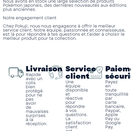
Nous avons en stock une large sélection de produits
Pokémon japonais, des dernières nouveautés aux éditions
plus anciennes.
Notre engagement client
Chez Pokuji, nous nous engageons à offrir le meilleur
service client. Notre équipe, passionnée et connaisseuse,
est là pour répondre à tes questions et t’aider à choisir le
meilleur produit pour ta collection.
Livraison
Service
Paiem
client
sécuri
Rapide
avec un
Une
Payez
colis
équipe
en
bien
disponible
toute
protégé
et
tranquillité
pour ne
réactive
par
pas
pour
carte
avoir
répondre
bancaire,
de
à vos
Paypal,
mauvaises
questions.
Apple
surprises
La
Pay ou
à la
satisfaction
Google
réception.
client
Pay.
est