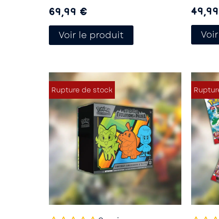
49,9
69,99
€
Voir
Voir le produit
Rupture de stock
Ruptur