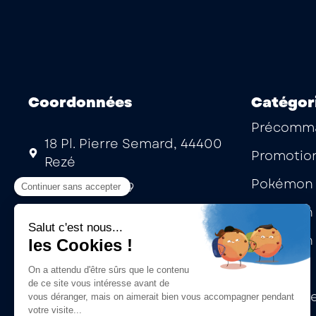
Coordonnées
Catégor
Précomm
18 Pl. Pierre Semard, 44400
Promotio
Rezé
Pokémon 
02 53 35 15 99
Pokémon 
Mardi au samedi : 10h -13h | 14h
- 19h
Pokémon 
Laissez-nous un message
Lorcana
One Piece