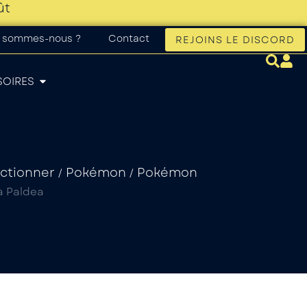
ût
 sommes-nous ?
Contact
REJOINS LE DISCORD
SOIRES
ectionner
Pokémon
Pokémon
/
/
à Paldea