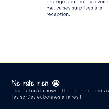
protégé pour ne pas avoir 
mauvaises surprises à la
réception.
Ne rate rien 🤩
Inscris-toi à la newsletter et on te tiendr
les sorties et bonnes affaires !