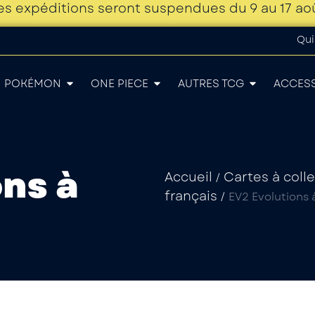
es expéditions seront suspendues du 9 au 17 ao
Qui
POKÉMON
ONE PIECE
AUTRES TCG
ACCES
ns à
Accueil
Cartes à coll
/
français
/
EV2 Evolutions 