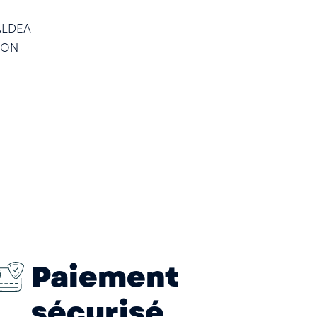
ALDEA
MON
Paiement
sécurisé