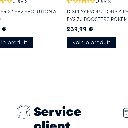
0
avis
0
avis
R X 1 EV2 ÉVOLUTION À
DISPLAY ÉVOLUTIONS À P
A
EV2 36 BOOSTERS POKÉ
9
€
239,99
€
 le produit
Voir le produit
Service
client