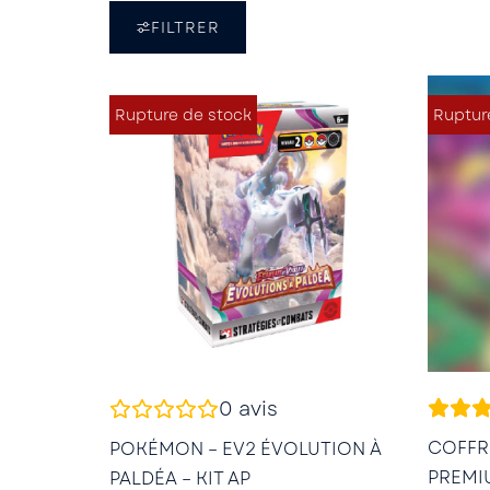
FILTRER
Rupture de stock
Ruptur
0
avis
COFFR
POKÉMON – EV2 ÉVOLUTION À
PREMI
PALDÉA – KIT AP