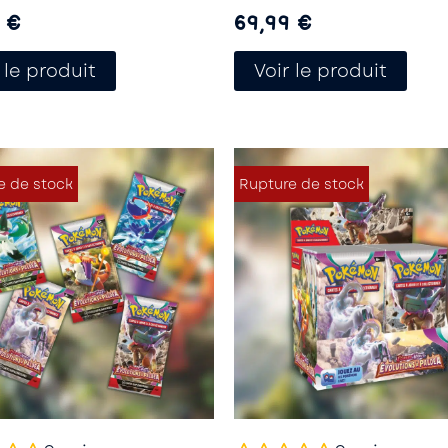
9
€
69,99
€
 le produit
Voir le produit
e de stock
Rupture de stock