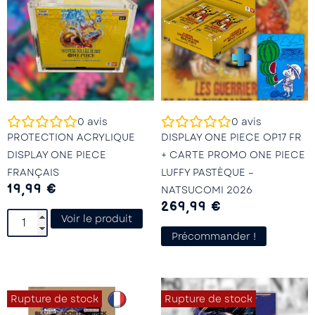
0
avis
0
avis
PROTECTION ACRYLIQUE
DISPLAY ONE PIECE OP17 FR
DISPLAY ONE PIECE
+ CARTE PROMO ONE PIECE
FRANÇAIS
LUFFY PASTÈQUE –
19,99
€
NATSUCOMI 2026
269,99
€
Voir le produit
Précommander !
Rupture de stock
Rupture de stock