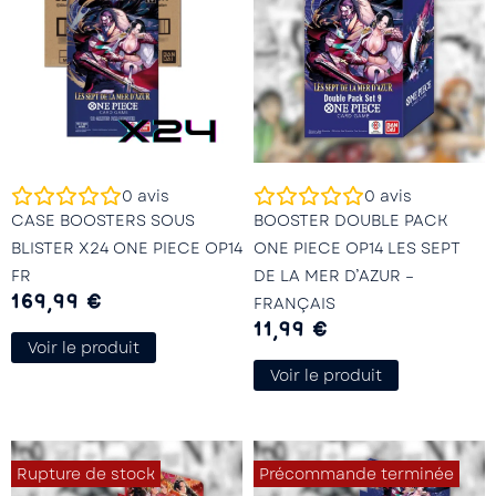
0
avis
0
avis
CASE BOOSTERS SOUS
BOOSTER DOUBLE PACK
BLISTER X24 ONE PIECE OP14
ONE PIECE OP14 LES SEPT
FR
DE LA MER D’AZUR –
169,99
€
FRANÇAIS
11,99
€
Voir le produit
Voir le produit
Rupture de stock
Précommande terminée