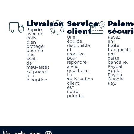
Livraison
Service
Paiem
client
sécuri
Rapide
avec un
Une
Payez
colis
équipe
en
bien
disponible
toute
protégé
et
tranquillité
pour ne
réactive
par
pas
pour
carte
avoir
répondre
bancaire,
de
à vos
Paypal,
mauvaises
questions.
Apple
surprises
La
Pay ou
à la
satisfaction
Google
réception.
client
Pay.
est
notre
priorité.