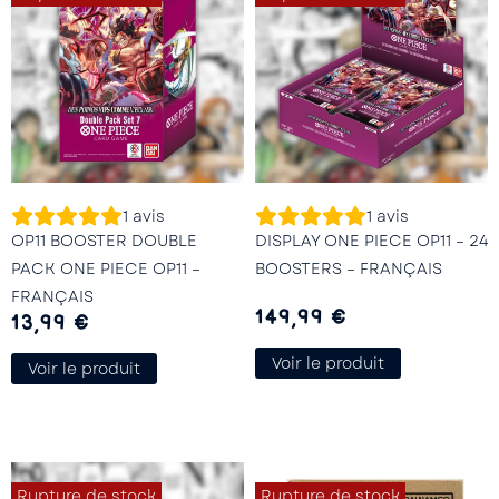
1
avis
1
avis
OP11 BOOSTER DOUBLE
DISPLAY ONE PIECE OP11 – 24
PACK ONE PIECE OP11 –
BOOSTERS – FRANÇAIS
FRANÇAIS
149,99
€
13,99
€
Voir le produit
Voir le produit
Rupture de stock
Rupture de stock