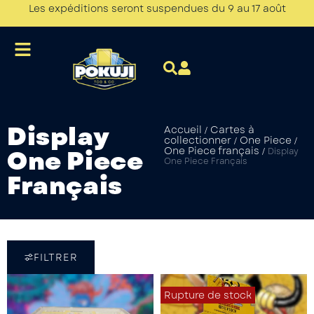
Les expéditions seront suspendues du 9 au 17 août
Display
Accueil
Cartes à
/
collectionner
One Piece
/
/
One Piece
One Piece français
/
Display
One Piece Français
Français
FILTRER
Rupture de stock