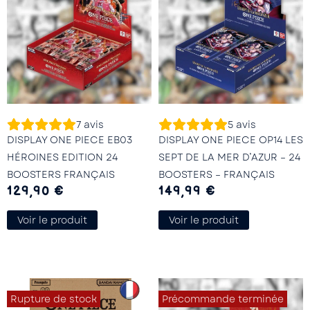
7
avis
5
avis
DISPLAY ONE PIECE EB03
DISPLAY ONE PIECE OP14 LES
HÉROINES EDITION 24
SEPT DE LA MER D’AZUR – 24
BOOSTERS FRANÇAIS
BOOSTERS – FRANÇAIS
129,90
€
149,99
€
Voir le produit
Voir le produit
Rupture de stock
Précommande terminée