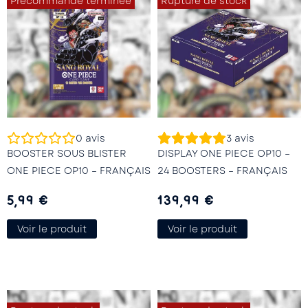
Précommande terminée
Rupture de stock
0
avis
3
avis
BOOSTER SOUS BLISTER
DISPLAY ONE PIECE OP10 –
ONE PIECE OP10 – FRANÇAIS
24 BOOSTERS – FRANÇAIS
5,99
€
139,99
€
Voir le produit
Voir le produit