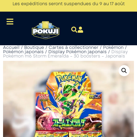
Les expéditions seront suspendues du 9 au 17 août
Accueil
/
Boutique
/
Cartes à collectionner
/
Pokémon
/
Pokémon japonais
/
Display Pokémon japonais
/
Display
Pokémon m6 Storm Emeralda – 30 boosters – Japonais