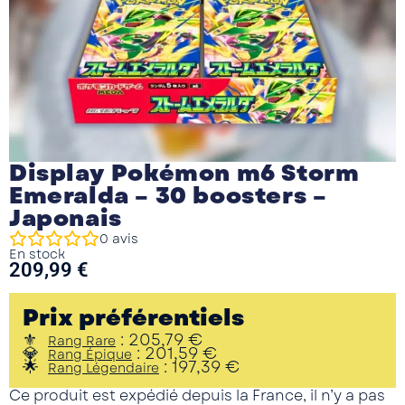
Display Pokémon m6 Storm
Emeralda – 30 boosters –
Japonais
0
avis
En stock
209,99
€
Prix préférentiels
:
205,79
€
Rang Rare
:
201,59
€
Rang Épique
:
197,39
€
Rang Légendaire
Ce produit est expédié depuis la France, il n’y a pas