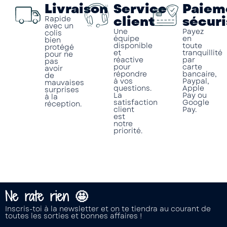
Livraison
Service
Paiem
client
sécuri
Rapide
avec un
Une
Payez
colis
équipe
en
bien
disponible
toute
protégé
et
tranquillité
pour ne
réactive
par
pas
pour
carte
avoir
répondre
bancaire,
de
à vos
Paypal,
mauvaises
questions.
Apple
surprises
La
Pay ou
à la
satisfaction
Google
réception.
client
Pay.
est
notre
priorité.
Ne rate rien 🤩
Inscris-toi à la newsletter et on te tiendra au courant de
toutes les sorties et bonnes affaires !