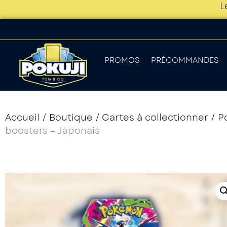
L
PROMOS
PRÉCOMMANDES
Accueil
/
Boutique
/
Cartes à collectionner
/
P
boosters – Japonais