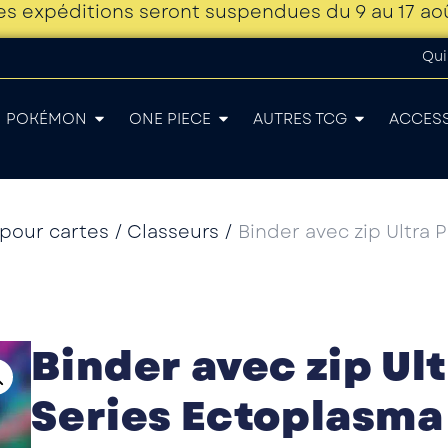
es expéditions seront suspendues du 9 au 17 ao
Qui
POKÉMON
ONE PIECE
AUTRES TCG
ACCES
 pour cartes
/
Classeurs
/
Binder avec zip Ultra 
Binder avec zip Ult
Series Ectoplasma 