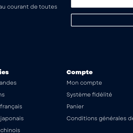
a au courant de toutes
ies
Compte
andes
Mon compte
ns
Système fidélité
français
Panier
japonais
Conditions générales d
chinois