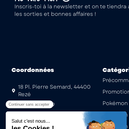
Inscris-toi à la newsletter et on te tiendr
les sorties et bonnes affaires !
Coordonnées
Catégor
Précomm
18 Pl. Pierre Semard, 44400
Promotio
Rezé
Pokémon 
02 53 35 15 99
Pokémon 
Mardi au samedi : 10h -13h | 14h
- 19h
Pokémon 