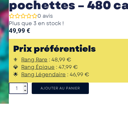
pochettes – 480 c
0
avis
Plus que 3 en stock !
49,99
€
Prix préférentiels
Rang Rare
:
48,99
€
Rang Épique
:
47,99
€
Rang Légendaire
:
46,99
€
AJOUTER AU PANIER