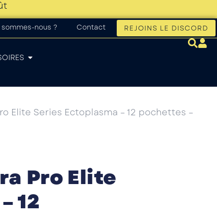
ût
 sommes-nous ?
Contact
REJOINS LE DISCORD
SOIRES
Pro Elite Series Ectoplasma – 12 pochettes –
ra Pro Elite
– 12