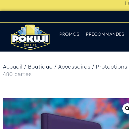
L
PROMOS
PRÉCOMMANDES
Accueil
/
Boutique
/
Accessoires
/
Protections
480 cartes