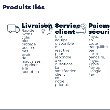
Produits liés
Livraison
Service
Paiem
client
sécuri
Rapide
avec un
Une
Payez
colis
équipe
en
bien
disponible
toute
protégé
et
tranquillité
pour ne
réactive
par
pas
pour
carte
avoir
répondre
bancaire,
de
à vos
Paypal,
mauvaises
questions.
Apple
surprises
La
Pay ou
à la
satisfaction
Google
réception.
client
Pay.
est
notre
priorité.