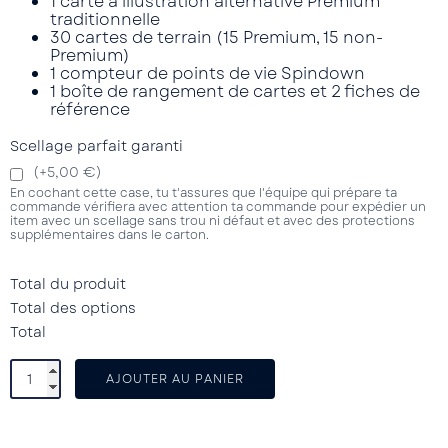
1 carte à illustration alternative Premium
traditionnelle
30 cartes de terrain (15 Premium, 15 non-
Premium)
1 compteur de points de vie Spindown
1 boîte de rangement de cartes et 2 fiches de
référence
Scellage parfait garanti
(+5,00 €)
En cochant cette case, tu t'assures que l'équipe qui prépare ta
commande vérifiera avec attention ta commande pour expédier un
item avec un scellage sans trou ni défaut et avec des protections
supplémentaires dans le carton.
Total du produit
Total des options
Total
AJOUTER AU PANIER