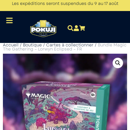
Les expéditions seront suspendues du 9 au 17 août
Accueil
/
Boutique
/
Cartes à collectionner
/
Bundle Magic
The Gathering – Lorwyn Eclipsed – FR