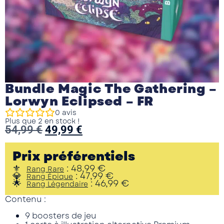
Bundle Magic The Gathering –
Lorwyn Eclipsed – FR
0
avis
Plus que 2 en stock !
54,99
€
49,99
€
Prix préférentiels
:
48,99
€
Rang Rare
:
47,99
€
Rang Épique
:
46,99
€
Rang Légendaire
Contenu :
9 boosters de jeu