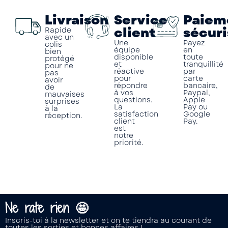
Livraison
Service
Paiem
client
sécuri
Rapide
avec un
Une
Payez
colis
équipe
en
bien
disponible
toute
protégé
et
tranquillité
pour ne
réactive
par
pas
pour
carte
avoir
répondre
bancaire,
de
à vos
Paypal,
mauvaises
questions.
Apple
surprises
La
Pay ou
à la
satisfaction
Google
réception.
client
Pay.
est
notre
priorité.
Ne rate rien 🤩
Inscris-toi à la newsletter et on te tiendra au courant de
toutes les sorties et bonnes affaires !