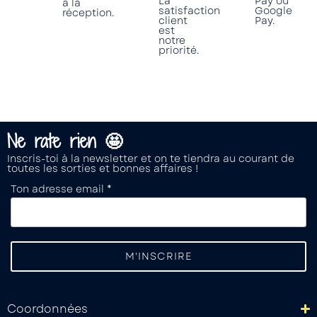
La
Pay ou
à la
satisfaction
Google
réception.
client
Pay.
est
notre
priorité.
Ne rate rien 🤩
Inscris-toi à la newsletter et on te tiendra au courant de
toutes les sorties et bonnes affaires !
Ton adresse email *
Coordonnées