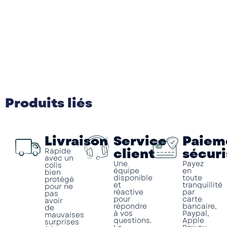
Produits liés
Livraison
Service
Paiem
client
sécuri
Rapide
avec un
Une
Payez
colis
équipe
en
bien
disponible
toute
protégé
et
tranquillité
pour ne
réactive
par
pas
pour
carte
avoir
répondre
bancaire,
de
à vos
Paypal,
mauvaises
questions.
Apple
surprises