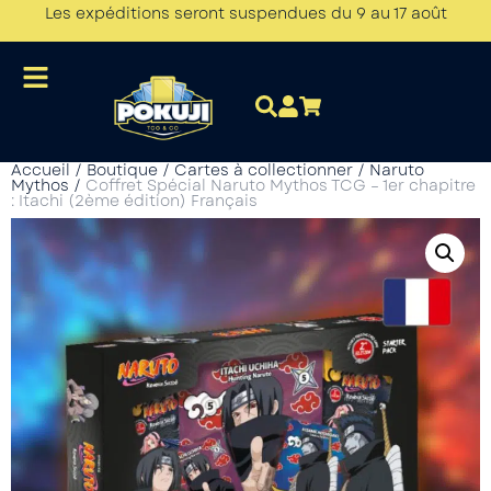
Les expéditions seront suspendues du 9 au 17 août
Accueil
/
Boutique
/
Cartes à collectionner
/
Naruto
Mythos
/
Coffret Spécial Naruto Mythos TCG – 1er chapitre
: Itachi (2ème édition) Français