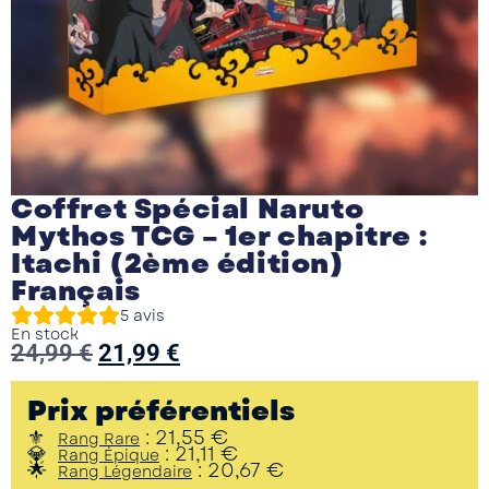
Coffret Spécial Naruto
Mythos TCG – 1er chapitre :
Itachi (2ème édition)
Français
5
avis
En stock
24,99
€
21,99
€
Prix préférentiels
:
21,55
€
Rang Rare
:
21,11
€
Rang Épique
:
20,67
€
Rang Légendaire