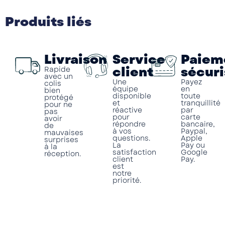
Produits liés
Livraison
Service
Paiem
client
sécuri
Rapide
avec un
Une
Payez
colis
équipe
en
bien
disponible
toute
protégé
et
tranquillité
pour ne
réactive
par
pas
pour
carte
avoir
répondre
bancaire,
de
à vos
Paypal,
mauvaises
questions.
Apple
surprises
La
Pay ou
à la
satisfaction
Google
réception.
client
Pay.
est
notre
priorité.