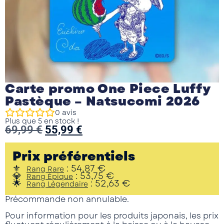
Carte promo One Piece Luffy
Pastèque – Natsucomi 2026
0
avis
Plus que 5 en stock !
69,99
€
55,99
€
Prix préférentiels
:
54,87
€
Rang Rare
:
53,75
€
Rang Épique
:
52,63
€
Rang Légendaire
Précommande non annulable.
Pour information pour les produits japonais, les prix