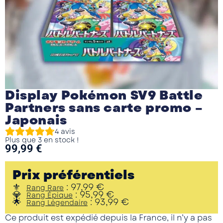
Display Pokémon SV9 Battle
Partners sans carte promo –
Japonais
4
avis
Plus que 3 en stock !
99,99
€
Prix préférentiels
:
97,99
€
Rang Rare
:
95,99
€
Rang Épique
:
93,99
€
Rang Légendaire
Ce produit est expédié depuis la France, il n’y a pas