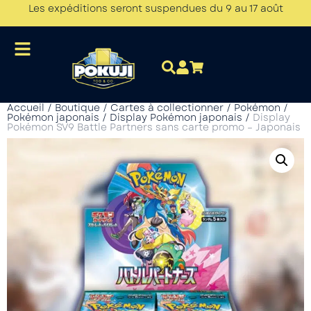
Les expéditions seront suspendues du 9 au 17 août
Accueil
/
Boutique
/
Cartes à collectionner
/
Pokémon
/
Pokémon japonais
/
Display Pokémon japonais
/
Display
Pokémon SV9 Battle Partners sans carte promo – Japonais