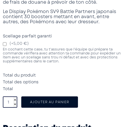
de frais de douane à prévoir de ton côté.
Le Display Pokémon SV9 Battle Partners japonais
contient 30 boosters mettant en avant, entre
autres, des Pokémons avec leur dresseur.
Scellage parfait garanti
(+5,00 €)
En cochant cette case, tu t'assures que l'équipe qui prépare ta
commande vérifiera avec attention ta commande pour expédier un
item avec un scellage sans trou ni défaut et avec des protections
supplémentaires dans le carton.
Total du produit
Total des options
Total
AJOUTER AU PANIER