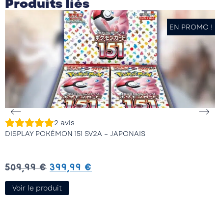
Produits liés
EN PROMO !
2
avis
DISPLAY POKÉMON 151 SV2A – JAPONAIS
D
509,99
€
399,99
€
Voir le produit