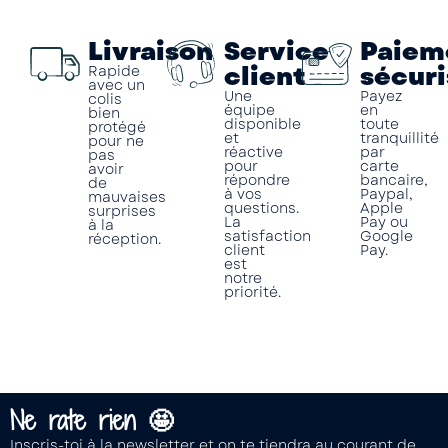
Livraison
Service
Paiem
client
sécuri
Rapide
avec un
Une
Payez
colis
équipe
en
bien
disponible
toute
protégé
et
tranquillité
pour ne
réactive
par
pas
pour
carte
avoir
répondre
bancaire,
de
à vos
Paypal,
mauvaises
questions.
Apple
surprises
La
Pay ou
à la
satisfaction
Google
réception.
client
Pay.
est
notre
priorité.
Ne rate rien 🤩
Inscris-toi à la newsletter et on te tiendra au courant de