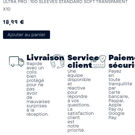
ULTRA PRO : 100 SLEEVES STANDARD SOFT TRANSPARENT
U
X10
X
18,99
€
Ajouter au panier
Livraison
Service
Paiem
client
sécuri
Rapide
avec un
Une
Payez
colis
équipe
en
bien
disponible
toute
protégé
et
tranquillité
pour ne
réactive
par
pas
pour
carte
avoir
répondre
bancaire,
de
à vos
Paypal,
mauvaises
questions.
Apple
surprises
La
Pay ou
à la
satisfaction
Google
réception.
client
Pay.
est
notre
priorité.