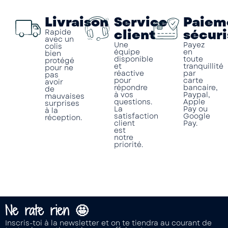
Livraison
Service
Paiem
client
sécuri
Rapide
avec un
Une
Payez
colis
équipe
en
bien
disponible
toute
protégé
et
tranquillité
pour ne
réactive
par
pas
pour
carte
avoir
répondre
bancaire,
de
à vos
Paypal,
mauvaises
questions.
Apple
surprises
La
Pay ou
à la
satisfaction
Google
réception.
client
Pay.
est
notre
priorité.
Ne rate rien 🤩
Inscris-toi à la newsletter et on te tiendra au courant de