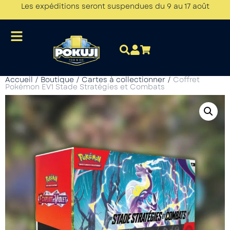
Les expéditions seront suspendues du 9 au 17 août
Accueil
/
Boutique
/
Cartes à collectionner
/
Coffret
Pokémon EV1 Stade Stratégies et Combats