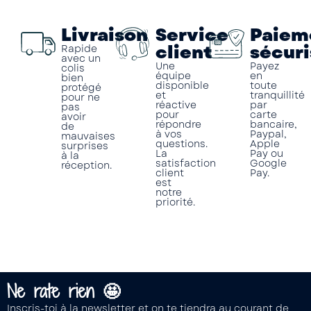
Livraison
Service
Paiem
client
sécuri
Rapide
avec un
Une
Payez
colis
équipe
en
bien
disponible
toute
protégé
et
tranquillité
pour ne
réactive
par
pas
pour
carte
avoir
répondre
bancaire,
de
à vos
Paypal,
mauvaises
questions.
Apple
surprises
La
Pay ou
à la
satisfaction
Google
réception.
client
Pay.
est
notre
priorité.
Ne rate rien 🤩
Inscris-toi à la newsletter et on te tiendra au courant de