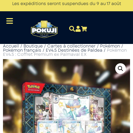
Les expéditions seront suspendues du 9 au 17 août
Accueil
/
Boutique
/
Cartes à collectionner
/
Pokémon
/
Pokémon français
/
EV4.5 Destinées de Paldea
/
Pokémon
EV4.5 : Coffret Premium ex Palmaval EX