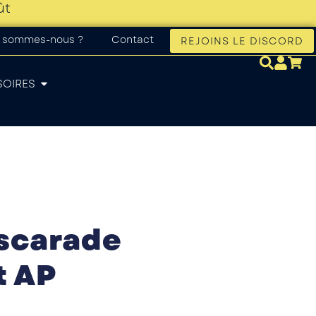
ût
 sommes-nous ?
Contact
REJOINS LE DISCORD
SOIRES
scarade
t AP