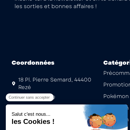
les sorties et bonnes affaires !
Coordonnées
Catégor
Précomm
18 Pl. Pierre Semard, 44400
Promotio
Rezé
Pokémon 
02 53 35 15 99
Pokémon 
Mardi au samedi : 10h -13h | 14h
- 19h
Pokémon 
Laissez-nous un message