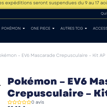
es expéditions seront suspendues du 9 au 17 ao
Qui
POKÉMON
ONE PIECE
AUTRES TCG
ACCES
okémon – EV6 Mascarade Crepusculaire – Kit AP
Pokémon – EV6 Ma
Crepusculaire – Ki
0
avis