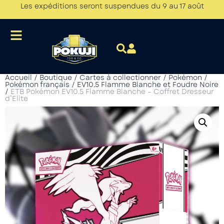
Les expéditions seront suspendues du 9 au 17 août
Accueil
/
Boutique
/
Cartes à collectionner
/
Pokémon
/
Pokémon français
/
EV10.5 Flamme Blanche et Foudre Noire
/
ETB Pokémon EV10.5 Flamme Blanche – Coffret Dresseur
d’Elite