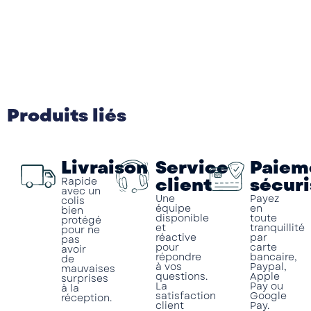
Produits liés
Livraison
Service
Paiem
client
sécuri
Rapide
avec un
Une
Payez
colis
équipe
en
bien
disponible
toute
protégé
et
tranquillité
pour ne
réactive
par
pas
pour
carte
avoir
répondre
bancaire,
de
à vos
Paypal,
mauvaises
questions.
Apple
surprises
La
Pay ou
à la
satisfaction
Google
réception.
client
Pay.