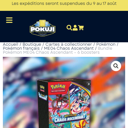
Les expéditions seront suspendues du 9 au 17 août
Accueil
/
Boutique
/
Cartes à collectionner
/
Pokémon
/
Pokémon français
/
ME04 Chaos Ascendant
/
Bundle
Pokémon ME04 Chaos Ascendant – 6 boosters