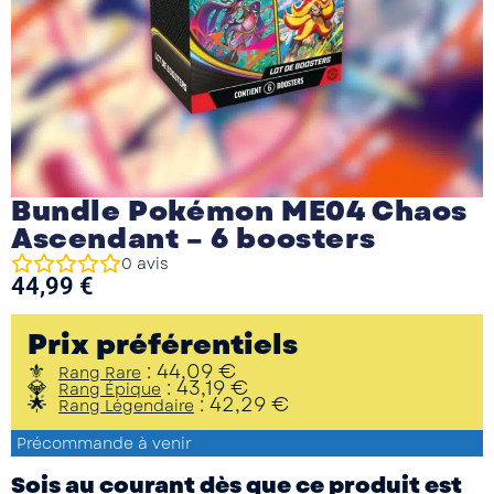
Bundle Pokémon ME04 Chaos
Ascendant – 6 boosters
0
avis
44,99
€
Prix préférentiels
:
44,09
€
Rang Rare
:
43,19
€
Rang Épique
:
42,29
€
Rang Légendaire
Précommande à venir
Sois au courant dès que ce produit est