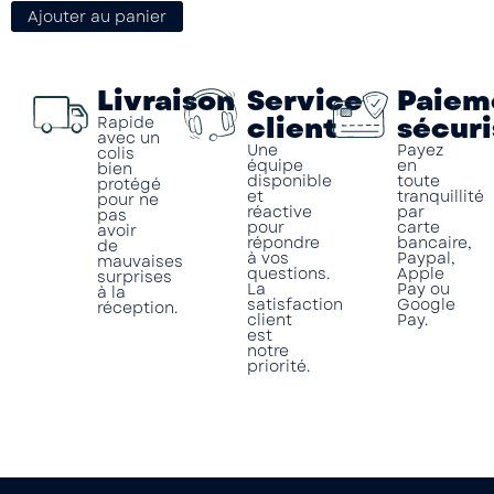
Ajouter au panier
Livraison
Service
Paiem
client
sécuri
Rapide
avec un
Une
Payez
colis
équipe
en
bien
disponible
toute
protégé
et
tranquillité
pour ne
réactive
par
pas
pour
carte
avoir
répondre
bancaire,
de
à vos
Paypal,
mauvaises
questions.
Apple
surprises
La
Pay ou
à la
satisfaction
Google
réception.
client
Pay.
est
notre
priorité.