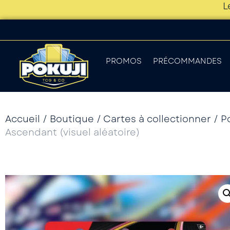
L
PROMOS
PRÉCOMMANDES
Accueil
/
Boutique
/
Cartes à collectionner
/
P
Ascendant (visuel aléatoire)