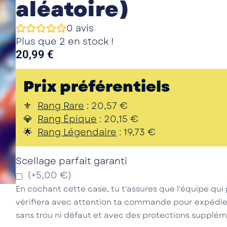
aléatoire)
0
avis
Plus que 2 en stock !
20,99
€
Prix préférentiels
Rang Rare
:
20,57
€
Rang Épique
:
20,15
€
Rang Légendaire
:
19,73
€
Scellage parfait garanti
(+5,00 €)
En cochant cette case, tu t'assures que l'équipe q
vérifiera avec attention ta commande pour expédie
sans trou ni défaut et avec des protections supplém