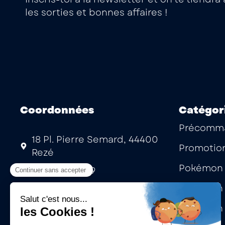
les sorties et bonnes affaires !
Coordonnées
Catégor
Précomm
18 Pl. Pierre Semard, 44400
Promotio
Rezé
Pokémon 
02 53 35 15 99
Pokémon 
Mardi au samedi : 10h -13h | 14h
- 19h
Pokémon 
Laissez-nous un message