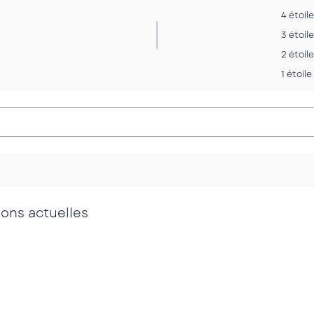
4 étoil
3 étoil
2 étoil
1 étoile
ions actuelles