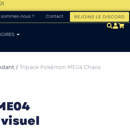
ût
 sommes-nous ?
Contact
REJOINS LE DISCORD
SOIRES
ndant
/
Tripack Pokémon ME04 Chaos
ME04
visuel