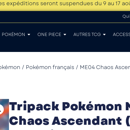
es expéditions seront suspendues du 9 au 17 ao
Qui
POKÉMON
ONE PIECE
AUTRES TCG
ACCES
okémon
/
Pokémon français
/
ME04 Chaos Asce
Tripack Pokémon 
Chaos Ascendant (