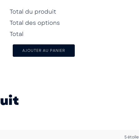
Total du produit
Total des options
Total
AJOUTER AU PANIER
uit
5 étoile