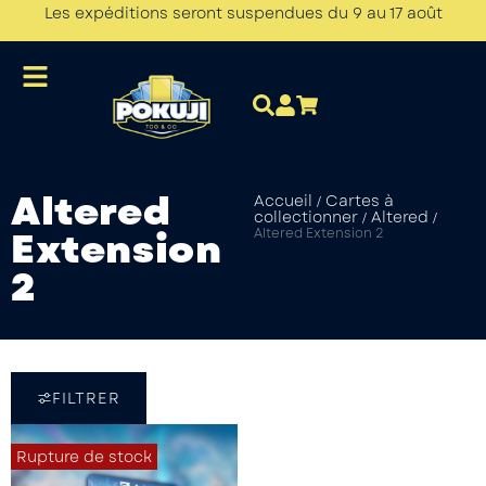
Les expéditions seront suspendues du 9 au 17 août
Altered
Accueil
Cartes à
/
collectionner
Altered
/
/
Extension
Altered Extension 2
2
FILTRER
Rupture de stock