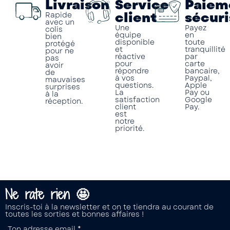
Livraison
Service
Paiem
client
sécuri
Rapide
avec un
Une
Payez
colis
équipe
en
bien
disponible
toute
protégé
et
tranquillité
pour ne
réactive
par
pas
pour
carte
avoir
répondre
bancaire,
de
à vos
Paypal,
mauvaises
questions.
Apple
surprises
La
Pay ou
à la
satisfaction
Google
réception.
client
Pay.
est
notre
priorité.
Ne rate rien 🤩
Inscris-toi à la newsletter et on te tiendra au courant de
toutes les sorties et bonnes affaires !
Ton adresse email *