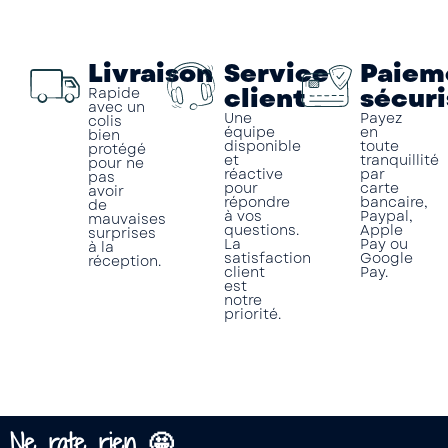
Livraison
Service
Paiem
client
sécuri
Rapide
avec un
Une
Payez
colis
équipe
en
bien
disponible
toute
protégé
et
tranquillité
pour ne
réactive
par
pas
pour
carte
avoir
répondre
bancaire,
de
à vos
Paypal,
mauvaises
questions.
Apple
surprises
La
Pay ou
à la
satisfaction
Google
réception.
client
Pay.
est
notre
priorité.
Ne rate rien 🤩