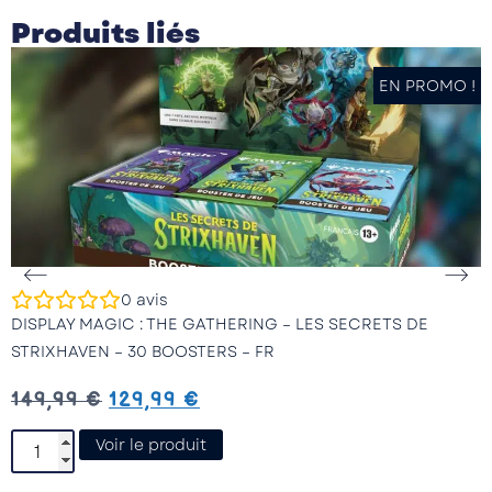
Produits liés
EN PROMO !
0
avis
DISPLAY MAGIC : THE GATHERING – LES SECRETS DE
D
STRIXHAVEN – 30 BOOSTERS – FR
S
149,99
€
129,99
€
Voir le produit