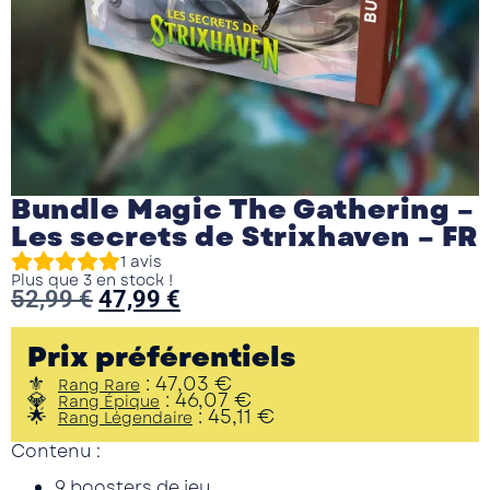
Bundle Magic The Gathering –
Les secrets de Strixhaven – FR
1
avis
Plus que 3 en stock !
52,99
€
47,99
€
Prix préférentiels
:
47,03
€
Rang Rare
:
46,07
€
Rang Épique
:
45,11
€
Rang Légendaire
Contenu :
9 boosters de jeu