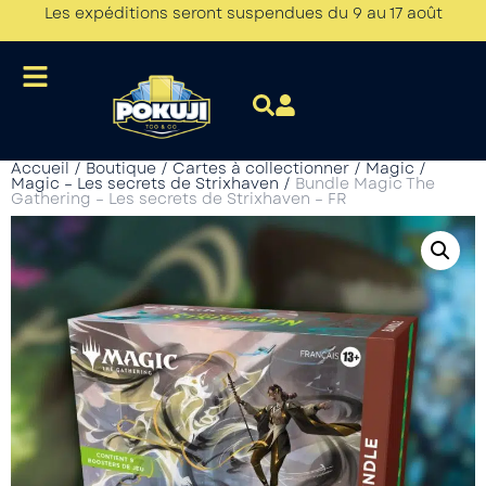
Les expéditions seront suspendues du 9 au 17 août
Accueil
/
Boutique
/
Cartes à collectionner
/
Magic
/
Magic – Les secrets de Strixhaven
/
Bundle Magic The
Gathering – Les secrets de Strixhaven – FR