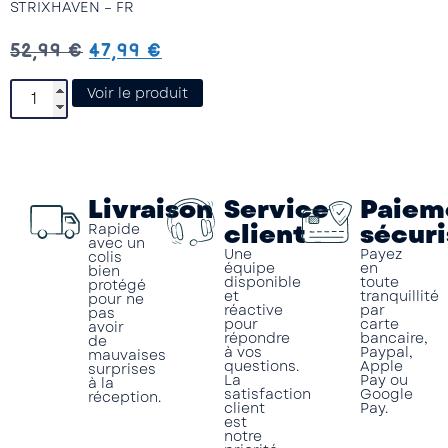
STRIXHAVEN – FR
S
52,99
€
47,99
€
Voir le produit
Livraison
Service
Paiem
client
sécuri
Rapide
avec un
Une
Payez
colis
équipe
en
bien
disponible
toute
protégé
et
tranquillité
pour ne
réactive
par
pas
pour
carte
avoir
répondre
bancaire,
de
à vos
Paypal,
mauvaises
questions.
Apple
surprises
La
Pay ou
à la
satisfaction
Google
réception.
client
Pay.
est
notre