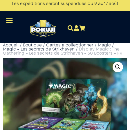
Les expéditions seront suspendues du 9 au 17 août
Accueil
/
Boutique
/
Cartes à collectionner
/
Magic
/
Magic – Les secrets de Strixhaven
/
Display Magic : The
Gathering – Les secrets de Strixhaven – 30 Boosters – FR