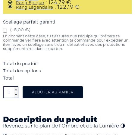
:
124,79
€
Rang Épique
:
122,19
€
Rang Légendaire
Scellage parfait garanti
(+5,00 €)
En cochant cette case, tu t'assures que l'équipe qui prépare ta
commande vérifiera avec attention ta commande pour expédier un
item avec un scellage sans trou ni défaut et avec des protections
supplémentaires dans le carton.
Total du produit
Total des options
Total
AJOUTER AU PANIER
Description du produit
Revenez sur le plan de l’Ombre et de la Lumière
🌗