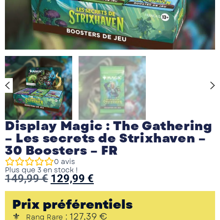
Display Magic : The Gathering
– Les secrets de Strixhaven –
30 Boosters – FR
0
avis
Plus que 3 en stock !
149,99
€
129,99
€
Prix préférentiels
:
127,39
€
Rang Rare