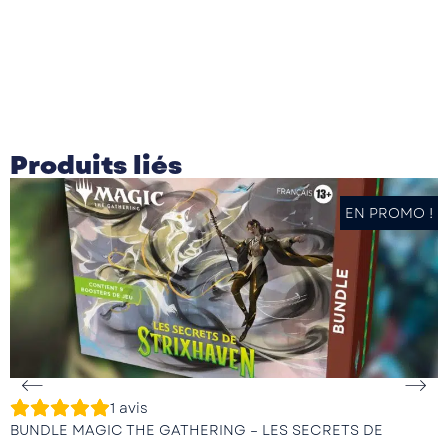
Produits liés
EN PROMO !
1
avis
BUNDLE MAGIC THE GATHERING – LES SECRETS DE
D